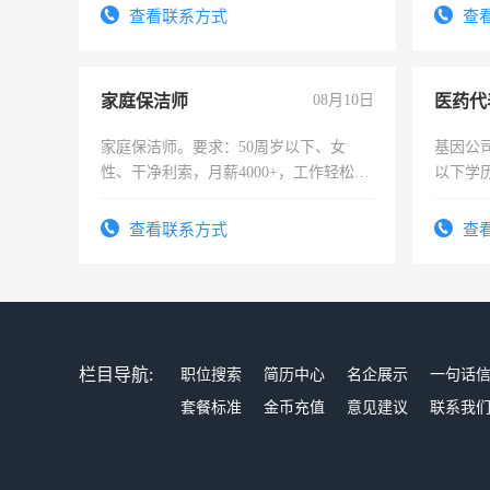
查看联系方式
查
家庭保洁师
08月10日
医药代
家庭保洁师。要求：50周岁以下、女
基因公
性、干净利索，月薪4000+，工作轻松，
以下学历
时间灵活，不需坐班，适合宝妈、全职
可，需
太太等。
表或者
查看联系方式
查
交五险
栏目导航:
职位搜索
简历中心
名企展示
一句话
套餐标准
金币充值
意见建议
联系我