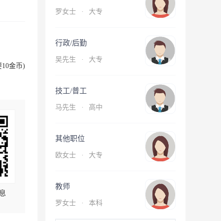
罗女士
·
大专
行政/后勤
吴先生
·
大专
10金币)
技工/普工
马先生
·
高中
其他职位
欧女士
·
大专
教师
息
罗女士
·
本科