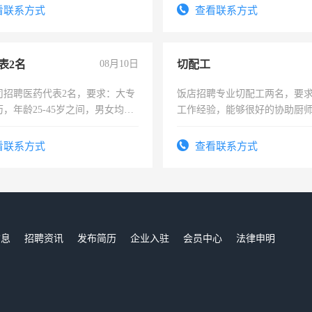
试用期1-3个月，转正后交纳五
看联系方式
查看联系方式
表2名
08月10日
切配工
司招聘医药代表2名，要求：大专
饭店招聘专业切配工两名，要
，年龄25-45岁之间，男女均
工作经验，能够很好的协助厨
要具有营销经验，从事过医药代
作。包吃住，每月有公休，工资35
有医学资质的优先，底薪+绩效，
4500。
看联系方式
查看联系方式
。
信息
招聘资讯
发布简历
企业入驻
会员中心
法律申明
们