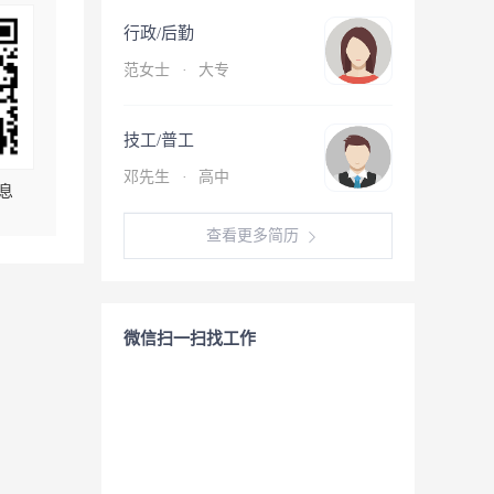
行政/后勤
范女士
·
大专
技工/普工
邓先生
·
高中
息
查看更多简历
微信扫一扫找工作