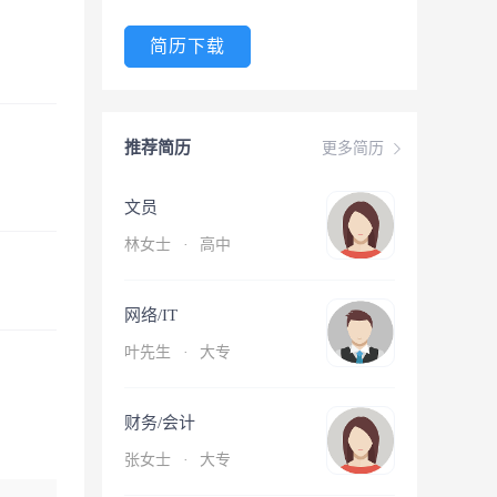
简历下载
推荐简历
更多简历
文员
林女士
·
高中
网络/IT
叶先生
·
大专
财务/会计
张女士
·
大专